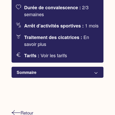
2/3
Durée de convalescence :
semaines
1 mois
Arrêt d’activités sportives :
En
Traitement des cicatrices :
savoir plus
Voir les tarifs
Tarifs :
Sommaire
Les objectifs d'une brachioplastie
Un choix, plusieurs techniques
Retour
Avant, pendant, après...