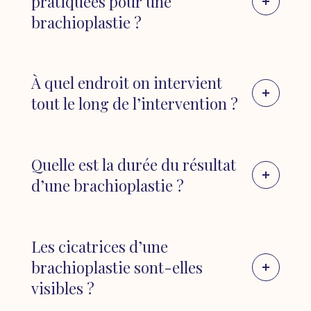
pratiquées pour une
poids est stable depuis au moins 6 mois. Les
brachioplastie ?
fluctuations de poids importantes peuvent
compromettre les résultats de la procédure
L’incision principale (horizontale) est
et augmenter le risque de complications
généralement réalisée à la face interne du
À quel endroit on intervient
post-opératoires.
bras, ce qui permet de la dissimuler
tout le long de l’intervention ?
・En cas d’absence d’excès de peau
aisément. Sa longueur est adaptée en
significatif :
Si le relâchement cutané des
fonction du degré de relâchement cutané à
Le décollement cutané se situe entre la peau
bras n’est pas suffisamment important pour
traiter.
et le fascia musculaire. Une lipoaspiration «
Quelle est la durée du résultat
nécessiter une intervention chirurgicale,
drastique » du fuseau de peau à retirer
d’autres options de traitement, telles que la
d’une brachioplastie ?
Dans les cas où un excès cutané important
permet ainsi de préserver le réseau
liposuccion seule, peuvent être envisagées.
est présent au niveau de la région axillaire, il
lymphatique sous-jacent en limitant les
・En cas d’attentes irréalistes :
Si le patient
L’évaluation des résultats de l’intervention ne
peut être nécessaire d’ajouter une incision
œdèmes sur le long terme.
a des attentes irréalistes quant aux résultats
peut être réalisée de manière précise qu’à
Les cicatrices d’une
verticale supplémentaire.
de la brachioplastie, il peut ne pas être un
partir d’un an après l’opération. Il est
brachioplastie sont-elles
bon candidat. Une discussion approfondie
important de faire preuve de patience pour
visibles ?
avec le chirurgien plasticien est essentielle
permettre à la cicatrice de s’atténuer