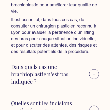
brachioplastie pour améliorer leur qualité de
vie.
Il est essentiel, dans tous ces cas, de
consulter un chirurgien plasticien reconnu à
Lyon pour évaluer la pertinence d’un lifting
des bras pour chaque situation individuelle,
et pour discuter des attentes, des risques et
des résultats potentiels de la procédure.
Dans quels cas une
brachioplastie n’est pas
indiquée ?
・En cas de poids instable :
Une
brachioplastie est généralement
Quelles sont les incisions
recommandée chez les patients dont le