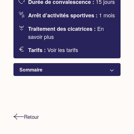
15 jours
Durée de convalescence :
1 mois
Arrêt d’activités sportives :
En
Traitement des cicatrices :
savoir plus
Voir les tarifs
Tarifs :
Sommaire
Les objectifs d'un lifting mammaire
Un choix, plusieurs techniques
Retour
Avant, pendant, après...
Foire aux questions