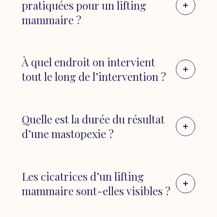
avenir proche (2 ans), il peut être préférable
pratiquées pour un lifting
・Ptôse mammaire après une chirurgie
d’attendre après la grossesse pour subir un
mammaire ?
mammaire antérieure
lifting des seins. La grossesse et
l’allaitement peuvent entraîner des
changements importants dans la forme et la
Il est essentiel, dans tous ces cas, de
À quel endroit on intervient
fermeté des seins, ce qui pourrait
consulter un chirurgien plasticien reconnu à
tout le long de l’intervention ?
compromettre les résultats du lifting.
Lyon pour évaluer la pertinence d’un lifting
mammaire pour chaque situation
individuelle, et pour discuter des attentes,
Les structures intéressées par un lifting
2 | Absence de ptôse mammaire significative
des risques et des résultats potentiels de la
mammaire sont :
Quelle est la durée du résultat
:
Si une femme présente un degré de ptôse
procédure.
mammaire relativement faible et qu’elle
d’une mastopexie ?
Incision périaréolaire :
Cette incision est
souhaite simplement augmenter le volume
1 | Tissu glandulaire mammaire :
Le tissu
réalisée autour du bord de l’aréole, la zone
de ses seins sans nécessairement remonter
glandulaire mammaire constitue la partie
L’évaluation des résultats de l’intervention ne
pigmentée autour du mamelon. Elle est
leur position, elle peut être mieux adaptée à
fonctionnelle des seins responsable de la
peut être réalisée de manière précise qu’à
Les cicatrices d’un lifting
souvent utilisée pour les cas de ptôse
une
augmentation mammaire
seule, sans
production de lait. Pendant un lifting
partir d’un an après l’opération. Il est
mammaire sont-elles visibles ?
mammaire légère à modérée. Les cicatrices
lifting.
mammaire, ce tissu est remanié et remonté
important de faire preuve de patience pour
résultantes sont généralement bien cachées
pour restaurer la forme et la projection des
permettre aux cicatrices de s’atténuer
le long de la transition entre la peau de