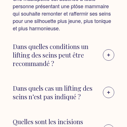
personne présentant une ptôse mammaire
qui souhaite remonter et raffermir ses seins
pour une silhouette plus jeune, plus tonique
et plus harmonieuse.
Dans quelles conditions un
lifting des seins peut être
recommandé ?
・Ptôse mammaire due au vieillissement
・Ptôse mammaire après la grossesse et
Dans quels cas un lifting des
l’allaitement
seins n’est pas indiqué ?
・Ptôse mammaire due aux fluctuations de
poids
1 | Grossesse future planifiée :
Si une
・Ptôse mammaire congénitale ou
femme prévoit une grossesse dans un
Quelles sont les incisions
génétique