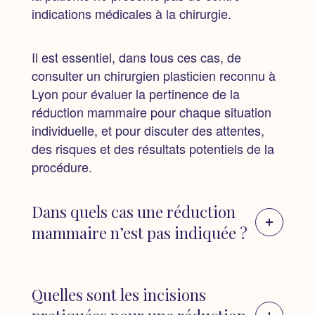
indications médicales à la chirurgie.
Il est essentiel, dans tous ces cas, de
consulter un chirurgien plasticien reconnu à
Lyon pour évaluer la pertinence de la
réduction mammaire pour chaque situation
individuelle, et pour discuter des attentes,
des risques et des résultats potentiels de la
procédure.
Dans quels cas une réduction
mammaire n’est pas indiquée ?
1 | Grossesse ou allaitement prévus :
Les
femmes qui envisagent une grossesse à
Quelles sont les incisions
court terme ou qui prévoient d’allaiter