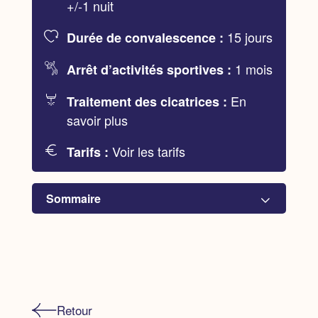
+/-1 nuit
15 jours
Durée de convalescence :
1 mois
Arrêt d’activités sportives :
En
Traitement des cicatrices :
savoir plus
Voir les tarifs
Tarifs :
Sommaire
Les objectifs d’une augmentation mammaire
Un choix, plusieurs techniques
Retour
Avant, pendant, après...