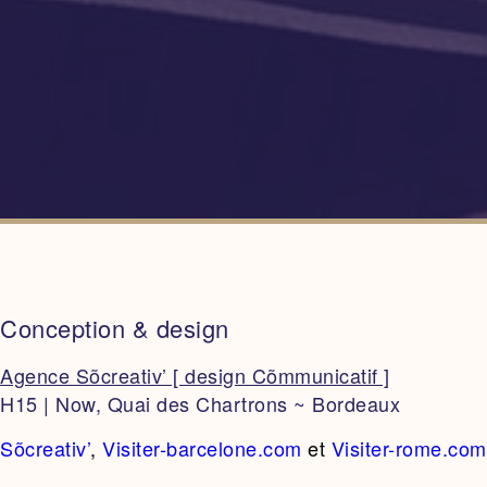
Conception & design
Agence Sõ
crea
tiv’ [ design Cõmmunicatif ]
H15 | Now, Quai des Chartrons ~ Bordeaux
Sõ
crea
tiv’
,
Visiter-barcelone.com
et
Visiter-rome.com