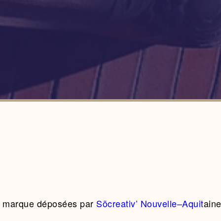
marque déposées par
Sõ
crea
tiv’
N
o
u
v
e
l
l
e
–
A
q
u
i
t
ain