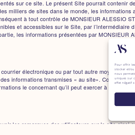
ntés sur ce site. Le présent Site pourrait contenir d
es milliers de sites dans le monde, les informations a
 conséquent à tout contrôle de MONSIEUR ALESSIO ST
bles et accessibles sur le Site, par l’intermédiaire d
en partie, les informations présentées par MONSIEUR 
Pour offrir l
stocker et/ou
, courrier électronique ou par tout autre moyen) ne p
nous permettr
 informations transmises « au site». Conformément à
uniques sur c
effet négatif 
formations le concernant qu’il peut exercer à tout mom
es remarques des utilisateurs sur le site ainsi que 
matériel relatif au développement, à la conception, à 