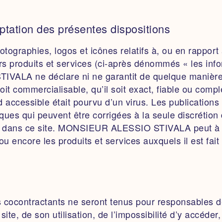
eptation des présentes dispositions
photographies, logos et icônes relatifs à, ou en ra
duits et services (ci-après dénommés « les informa
VALA ne déclare ni ne garantit de quelque manière q
l soit commercialisable, qu’il soit exact, fiable ou
end accessible était pourvu d’un virus. Les publication
hiques qui peuvent être corrigées à la seule discré
ent dans ce site. MONSIEUR ALESSIO STIVALA peut à t
u encore les produits et services auxquels il est fait
ntractants ne seront tenus pour responsables de t
site, de son utilisation, de l’impossibilité d’y accéde