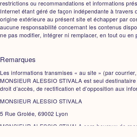
restrictions ou recommandations et informations prése
Internet étant géré de façon indépendante à travers d
origine extérieure au présent site et échapper par
aucune responsabilité concernant les contenus disponi
ne pas modifier, intégrer ni remplacer, en tout ou 
Remarques
Les informations transmises « au site » (par courrier
MONSIEUR ALESSIO STIVALA est seul destinataire des
droit d’accès, de rectification et d’opposition aux in
MONSIEUR ALESSIO STIVALA
5 Rue Grolée, 69002 Lyon
MONSIEUR ALESSIO STIVALA sera heureux de recevoir l
ne sollicite aucune suggestion, aucune idée ni aucun 