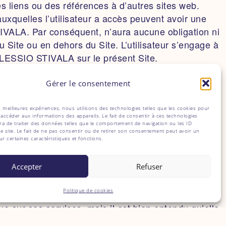
es liens ou des références à d’autres sites web.
uxquelles l’utilisateur a accès peuvent avoir une
IVALA. Par conséquent, n’aura aucune obligation ni
u Site ou en dehors du Site. L’utilisateur s’engage à
ALESSIO STIVALA sur le présent Site.
Gérer le consentement
es meilleures expériences, nous utilisons des technologies telles que les cookies pour
 accéder aux informations des appareils. Le fait de consentir à ces technologies
ourront être considérées comme confidentielles.
a de traiter des données telles que le comportement de navigation ou les ID
 la loi du 06/01/1978 I’ internaute dispose d’un
e site. Le fait de ne pas consentir ou de retirer son consentement peut avoir un
sur certaines caractéristiques et fonctions.
ent auprès de :
Accepter
Refuser
Politique de cookies
sur ses services, mais il est bien entendu qu’elle
la fabrication ou au marketing des dits produits.