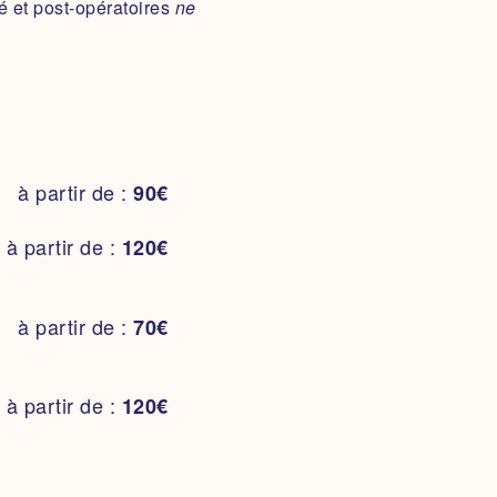
 et post-opératoires
ne
e en fonction de votre
à partir de :
400€
à partir de :
90€
à partir de :
700€
à partir de :
120€
à partir de :
1250€
à partir de :
70€
à partir de :
90€
à partir de :
800€
à partir de :
50€
à partir de :
120€
à partir de :
700€