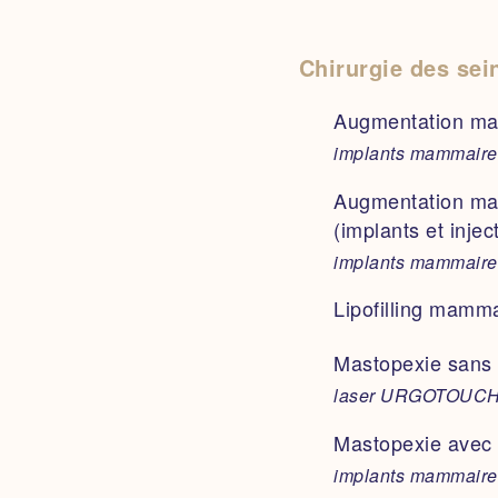
Inducteur de col
1 seringue
Chirurgie des sei
Augmentation ma
Inducteur de col
QEMA004 (si entent
Augmentation mam
2 seringues
Augmentation ma
implants mammaire
QEEB152 / QEMA004
Augmentation ma
Gynécomastie
(implants et injec
QZJB003 (si prése
implants mammaire
Séance d’injectio
Séance de lipofi
Lipofilling mamma
50 Unités
QEEB152 pour recon
Mastopexie sans 
Séance d’injectio
laser URGOTOUCH 
100 Unités
Mastopexie avec 
implants mammaire