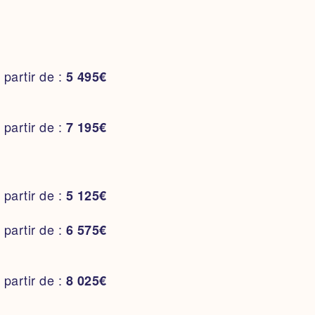
à partir de :
450€
 partir de :
3 000€
à partir de :
800€
 partir de :
5 495€
 partir de :
4 000€
 partir de :
7 195€
 partir de :
3 500€
à partir de :
400€
 partir de :
5 125€
 partir de :
2 000€
 partir de :
6 575€
à partir de :
700€
 partir de :
8 025€