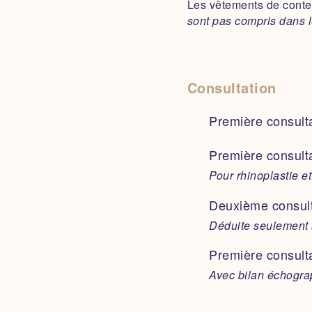
Les vêtements de conte
Possible :
arrêt maladi
sont pas compris dans 
Tarif de l’anesthésie
(p
・Partie du tarif sécu 
・Complément d’honoraire
Consultation
1 seringue de 1 
contrat.
Première consult
(hors cernes ou rhi
2 seringues de 1
Première consult
Pour rhinoplastie et 
4 seringues de 1
Première consult
Deuxième consult
Cernes creuses
Déduite seulement 
Consultation de s
1 seringue
Première consult
Rhinoplastie méd
Avec bilan échogr
1 seringue