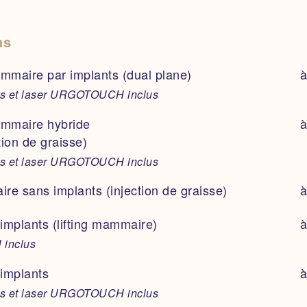
lagène
ns
mmaire par implants
à
lagène
e préalable sécu acceptée)
maire par implants (dual plane)
à
mmaire hybride
à
s et laser URGOTOUCH inclus
 (si entente préalable sécu acceptée)
mmaire hybride
à
tion de graisse)
à
nce échographique d’une glande mammaire)
s et laser URGOTOUCH inclus
n toxine botulinique
lling mammaire
ire sans implants (injection de graisse)
à
à
struction post cancer
implants (lifting mammaire)
à
n toxine botulinique
inclus
implants
à
s et laser URGOTOUCH inclus