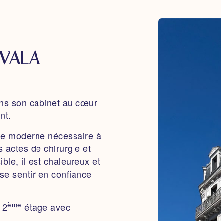
IVALA
ns son cabinet
au cœur
nt.
que moderne nécessaire à
ns actes de chirurgie et
ible,
il est
chaleureux
et
se sentir en confiance
ème
 2
étage avec