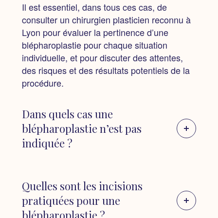
Il est essentiel, dans tous ces cas, de
consulter un chirurgien plasticien reconnu à
Lyon pour évaluer la pertinence d’une
blépharoplastie pour chaque situation
individuelle, et pour discuter des attentes,
des risques et des résultats potentiels de la
procédure.
Dans quels cas une
blépharoplastie n’est pas
indiquée ?
Problèmes oculaires non résolus :
Des
conditions comme le glaucome, la
Quelles sont les incisions
sécheresse oculaire sévère, le décollement
pratiquées pour une
de la rétine ou une infection oculaire active
blépharoplastie ?