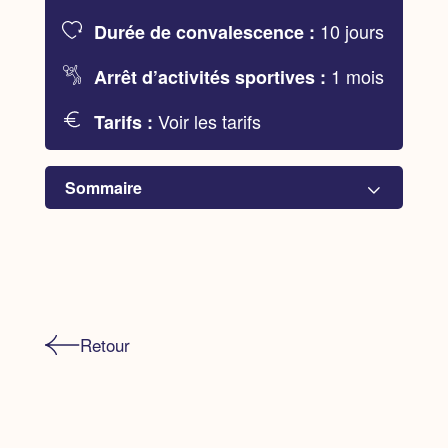
10 jours
Durée de convalescence :
1 mois
Arrêt d’activités sportives :
Voir les tarifs
Tarifs :
Sommaire
Les objectifs d’une blépharoplastie
Un choix, plusieurs techniques
Retour
Avant, pendant, après...
Foire aux questions
La prise en charge patient